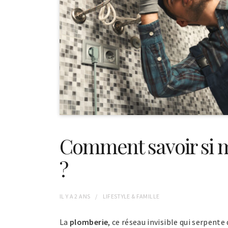
Comment savoir si 
?
IL Y A
2 ANS
LIFESTYLE & FAMILLE
La
plomberie
, ce réseau invisible qui serpent