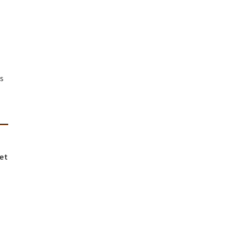
is
 et