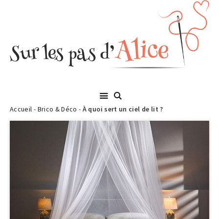
Accueil
-
Brico & Déco
-
À quoi sert un ciel de lit ?