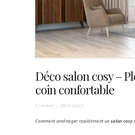
Déco salon cosy – Pl
coin confortable
IL Y A
4 ANS
BRICO & DÉCO
Comment aménager rapidement un
salon cosy
d