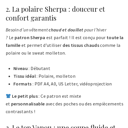
2. La polaire Sherpa : douceur et
confort garantis
Besoin d’un vêtement
chaud et douillet
pour l’hiver
?
Le
patron Sherpa
est parfait ! Il est conçu pour
toute la
famille
et permet d’utiliser
des tissus chauds
comme la
polaire ou le sweat molleton​.
Niveau
: Débutant
Tissu idéal
: Polaire, molleton
Formats
: PDF A4, A0, US Letter, vidéoprojection
Le petit plus
: Ce patron est mixte
et
personnalisable
avec des poches ou des empiècements
contrastants !
3. Le top Vanou : une coupe fluide et