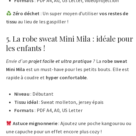
Formats
: PDF A4, A0, US Letter, vidéoprojection
Zéro déchet
: Un super moyen d’utiliser
vos restes de
tissu
au lieu de les gaspiller !
5. La robe sweat Mini Mila : idéale pour
les enfants !
Envie d’un
projet facile et ultra pratique
?
La
robe sweat
Mini Mila
est un must-have pour les petits bouts. Elle est
rapide à coudre et
hyper confortable​
.
Niveau
: Débutant
Tissu idéal
: Sweat molleton, jersey épais
Formats
: PDF A4, A0, US Letter
Astuce mignonnerie
: Ajoutez une poche kangourou ou
une capuche pour un effet encore plus cozy !