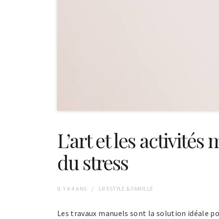
L’art et les activité
du stress
IL Y A
4 ANS
LIFESTYLE & FAMILLE
Les travaux manuels sont la solution idéale po