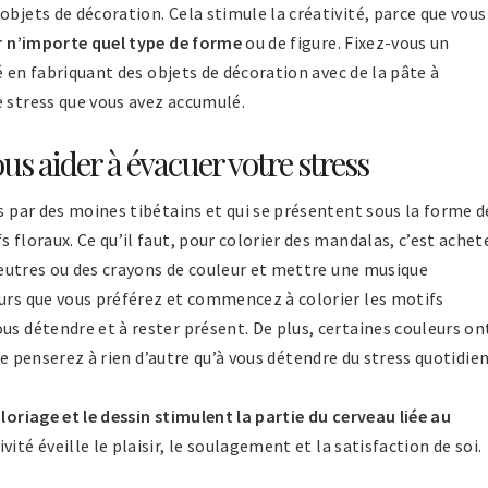
objets de décoration. Cela stimule la créativité, parce que vous
r n’importe quel type de forme
ou de figure. Fixez-vous un
té en fabriquant des objets de décoration avec de la pâte à
e stress que vous avez accumulé.
s aider à évacuer votre stress
és par des moines tibétains et qui se présentent sous la forme d
 floraux. Ce qu’il faut, pour colorier des mandalas, c’est achet
 feutres ou des crayons de couleur et mettre une musique
eurs que vous préférez et commencez à colorier les motifs
us détendre et à rester présent. De plus, certaines couleurs on
s ne penserez à rien d’autre qu’à vous détendre du stress quotidien
loriage et le dessin stimulent la partie du cerveau liée au
tivité éveille le plaisir, le soulagement et la satisfaction de soi.