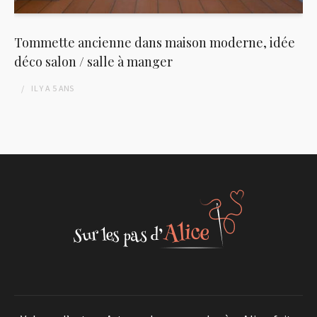
Tommette ancienne dans maison moderne, idée
déco salon / salle à manger
IL Y A
5 ANS