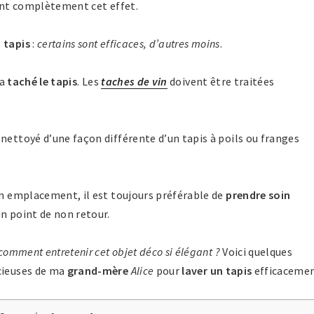
ront complètement cet effet.
 tapis
:
certains sont efficaces, d’autres moins
.
 a
taché le tapis
. Les
taches de vin
doivent être traitées
nettoyé d’une façon différente d’un tapis à poils ou franges
on emplacement, il est toujours préférable de
prendre soin
un point de non retour.
 comment entretenir cet objet déco si élégant ?
Voici quelques
ieuses de ma
grand-mère
Alice
pour
laver un tapis
efficacemen