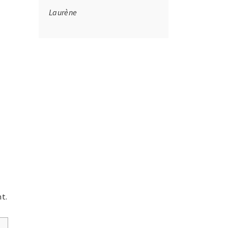
Laurène
t.