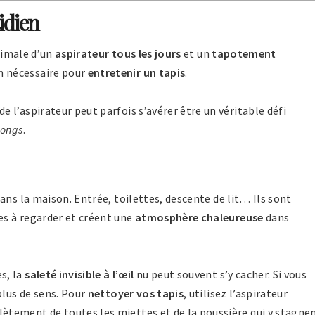
idien
inimale d’un
aspirateur tous les jours
et un
tapotement
 nécessaire pour
entretenir un tapis
.
l’aspirateur peut parfois s’avérer être un véritable défi
longs
.
ans la maison. Entrée, toilettes, descente de lit… Ils sont
s à regarder et créent une
atmosphère chaleureuse
dans
s, la
saleté invisible à l’œil
nu peut souvent s’y cacher. Si vous
plus de sens. Pour
nettoyer vos tapis
, utilisez l’aspirateur
tement de toutes les miettes et de la poussière qui y stagnen