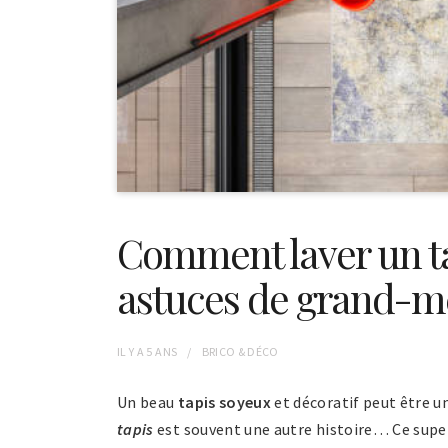
Comment laver un tap
astuces de grand-m
IL Y A
5 ANS
BRICO & DÉCO
Un beau
tapis soyeux
et décoratif peut être u
tapis
est souvent une autre histoire… Ce sup