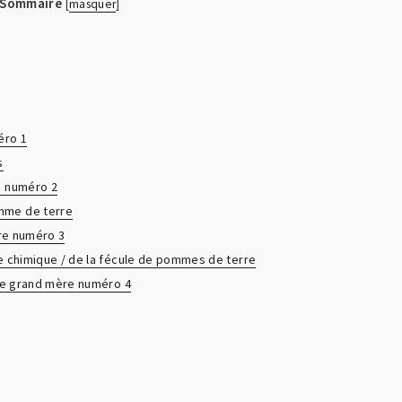
Sommaire
[
masquer
]
éro 1
s
e numéro 2
omme de terre
ère numéro 3
re chimique / de la fécule de pommes de terre
 de grand mère numéro 4