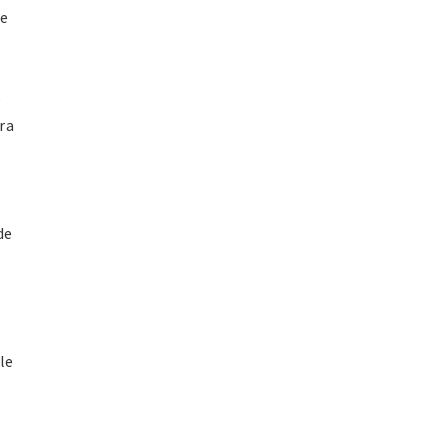
ne
e
ra
de
le