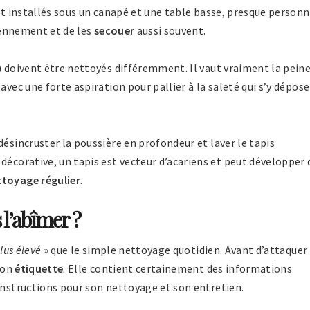
t installés sous un canapé et une table basse, presque person
diennement et de les
secouer
aussi souvent.
) doivent être nettoyés différemment. Il vaut vraiment la pein
avec une forte aspiration pour pallier à la saleté qui s’y dépose
désincruster la poussière en profondeur et laver le tapis
décorative, un tapis est vecteur d’acariens et peut développer 
ttoyage régulier
.
l’abîmer ?
lus élevé
» que le simple nettoyage quotidien. Avant d’attaquer 
 son
étiquette
. Elle contient certainement des informations
instructions pour son nettoyage et son entretien.