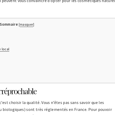
ui peuvent vous convaincre d’opter pour les cosmétiques nature
Sommaire
[
masquer
]
 local
irréprochable
est choisir la qualité. Vous n’êtes pas sans savoir que les
ou biologiques) sont très réglementés en France. Pour pouvoir