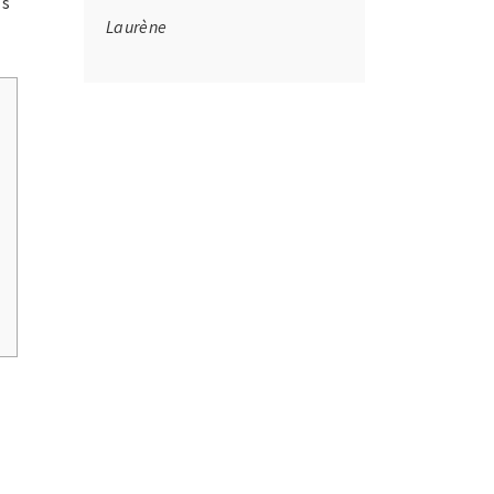
ls
Laurène